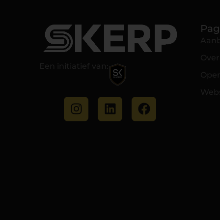
Pag
Aan
Over
Een initiatief van:
Open
Web