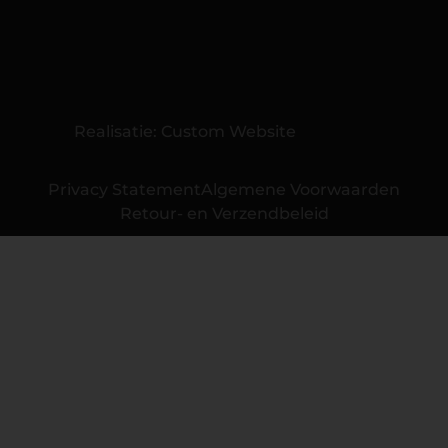
Realisatie:
Custom Website
Privacy Statement
Algemene Voorwaarden
Retour- en Verzendbeleid