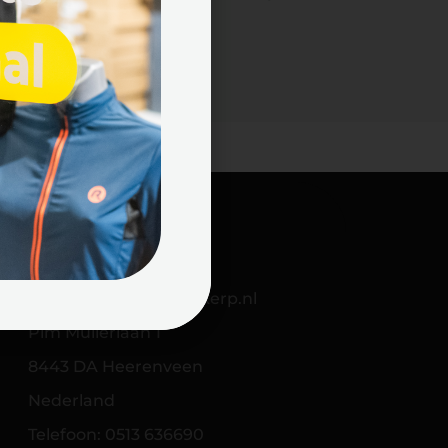
Contact
info@schaatswinkelskerp.nl
Pim Mulierlaan 1
8443 DA Heerenveen
Nederland
Telefoon: 0513 636690