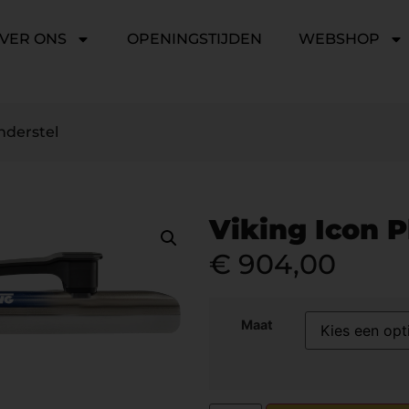
VER ONS
OPENINGSTIJDEN
WEBSHOP
nderstel
Viking Icon P
€
904,00
Maat