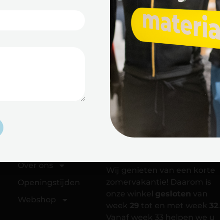
5 inch langer dan de standaarduitvoering.
Pagina
Openingstijden
Schaatswinkel
Aanbod
Over ons
Wij genieten van een korte
zomervakantie! Daarom is
Openingstijden
onze winkel
gesloten
van
Webshop
week
29
tot en met week
32
.
Vanaf week 33 helpen we u