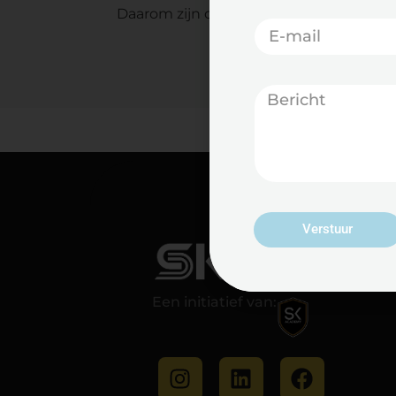
Daarom zijn de ijzerlengtes allemaal 0,
Verstuur
Een initiatief van: